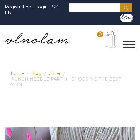
Registration
|
Login
SK
EN
0
home
Blog
other
PUNCH NEEDLE PART II - CHOOSING THE BEST
YARN