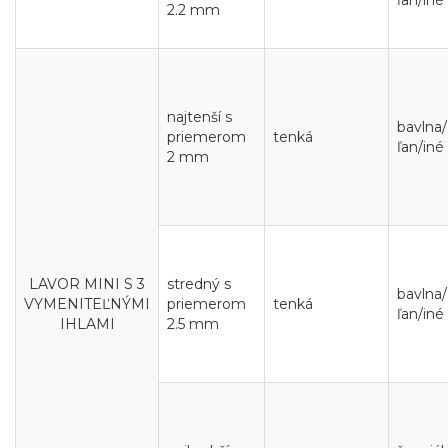
ľan/iné
2.2 mm
najtenší s
bavlna/
priemerom
tenká
ľan/iné
2 mm
LAVOR MINI S 3
stredný s
bavlna/
VYMENITEĽNÝMI
priemerom
tenká
ľan/iné
IHLAMI
2.5 mm