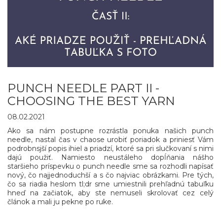
PUNCH NEEDLE PART II -
CHOOSING THE BEST YARN
08.02.2021
Ako sa nám postupne rozrástla ponuka našich punch
needle, nastal čas v chaose urobiť poriadok a priniesť Vám
podrobnsjší popis ihiel a priadzí, ktoré sa pri slučkovaní s nimi
dajú použiť. Namiesto neustáleho dopĺňania nášho
staršieho príspevku o punch needle sme sa rozhodli napísať
nový, čo najjednoduchší a s čo najviac obrázkami. Pre tých,
čo sa riadia heslom tl;dr sme umiestnili prehľadnú tabuľku
hneď na začiatok, aby ste nemuseli skrolovať cez celý
článok a mali ju pekne po ruke.