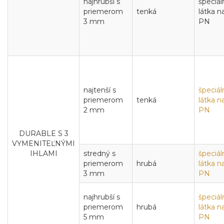
najhrubší s
špeciál
priemerom
tenká
látka n
3 mm
PN
najtenší s
špeciál
priemerom
tenká
látka n
2 mm
PN
DURABLE S 3
VYMENITEĽNÝMI
IHLAMI
stredný s
špeciál
priemerom
hrubá
látka n
3 mm
PN
najhrubší s
špeciál
priemerom
hrubá
látka n
5 mm
PN