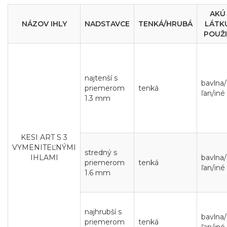
AKÚ
NÁZOV IHLY
NADSTAVCE
TENKÁ/HRUBÁ
LÁTK
POUŽI
najtenší s
bavlna/
priemerom
tenká
ľan/iné
1.3 mm
KESI ART S 3
VYMENITEĽNÝMI
stredný s
IHLAMI
bavlna/
priemerom
tenká
ľan/iné
1.6 mm
najhrubší s
bavlna/
priemerom
tenká