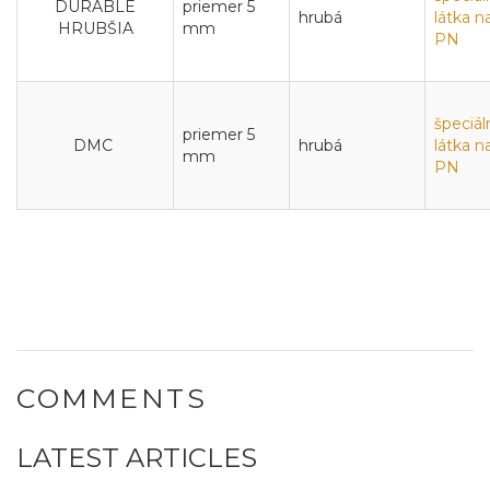
DURABLE
priemer 5
hrubá
látka n
HRUBŠIA
mm
PN
špeciál
priemer 5
DMC
hrubá
látka n
mm
PN
COMMENTS
LATEST ARTICLES