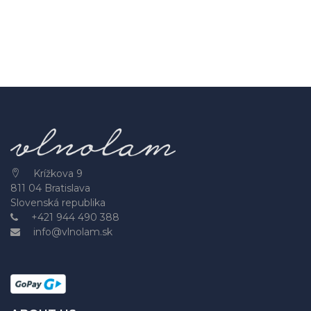
Krížkova 9
811 04 Bratislava
Slovenská republika
+421 944 490 388
info@vlnolam.sk