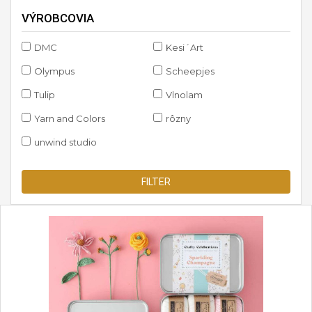
VÝROBCOVIA
DMC
Kesi´Art
Olympus
Scheepjes
Tulip
Vlnolam
Yarn and Colors
rôzny
unwind studio
FILTER