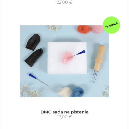
22,00 €
novinka
DMC sada na plstenie
17,00 €