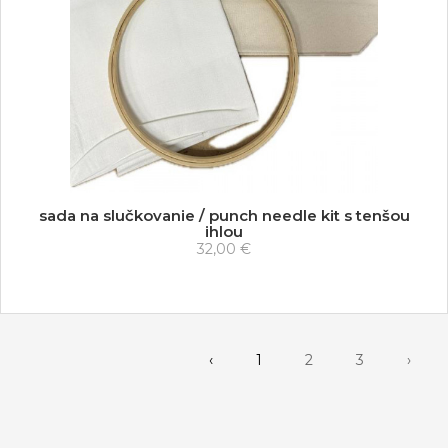
sada na slučkovanie / punch needle kit s tenšou
ihlou
32,00 €
‹
1
2
3
›