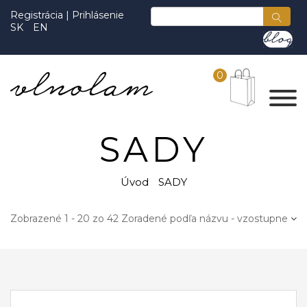
Registrácia
|
Prihlásenie
SK
EN
0
SADY
Úvod
SADY
Zobrazené 1 - 20 zo 42
Zoradené podľa názvu - vzostupne