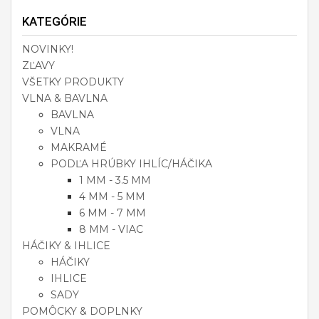
KATEGÓRIE
NOVINKY!
ZĽAVY
VŠETKY PRODUKTY
VLNA & BAVLNA
BAVLNA
VLNA
MAKRAMÉ
PODĽA HRÚBKY IHLÍC/HÁČIKA
1 MM - 3.5 MM
4 MM - 5 MM
6 MM - 7 MM
8 MM - VIAC
HÁČIKY & IHLICE
HÁČIKY
IHLICE
SADY
POMÔCKY & DOPLNKY