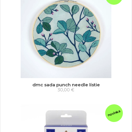
dmc sada punch needle lístie
30,00 €
novinka