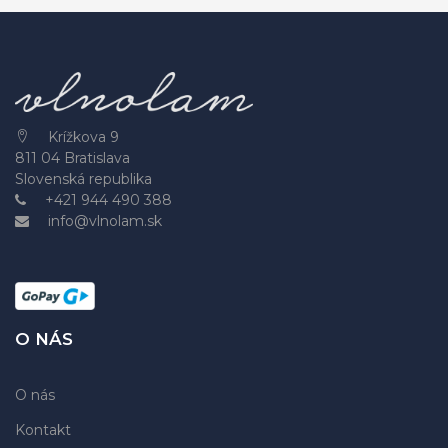
Krížkova 9
811 04 Bratislava
Slovenská republika
+421 944 490 388
info@vlnolam.sk
O NÁS
O nás
Kontakt