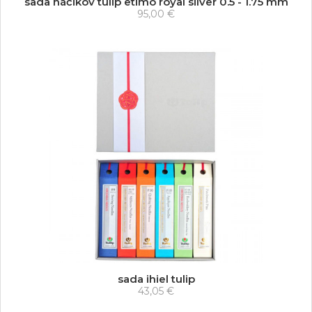
sada háčikov tulip etimo royal silver 0.5 - 1.75 mm
95,00 €
sada ihiel tulip
43,05 €