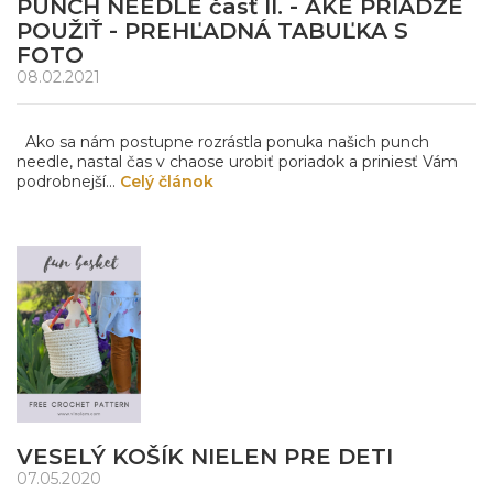
PUNCH NEEDLE časť II. - AKÉ PRIADZE
POUŽIŤ - PREHĽADNÁ TABUĽKA S
FOTO
08.02.2021
Ako sa nám postupne rozrástla ponuka našich punch
needle, nastal čas v chaose urobiť poriadok a priniesť Vám
podrobnejší...
Celý článok
VESELÝ KOŠÍK NIELEN PRE DETI
07.05.2020