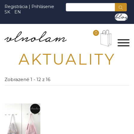
Registrácia
|
Prihlásenie
SK
EN
0
AKTUALITY
Zobrazené 1 - 12 z 16