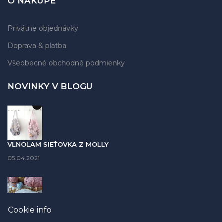
O NÁKUPE
Privátne objednávky
Doprava & platba
Všeobecné obchodné podmienky
NOVINKY V BLOGU
VLNOLAM SIEŤOVKA Z MOLLY
05.04.2021
Cookie info
PUNCH NEEDLE časť II. - AKÉ PRIADZE POUŽIŤ - PREHĽADNÁ