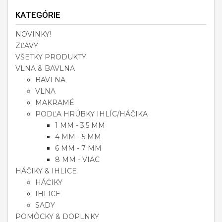
KATEGÓRIE
NOVINKY!
ZĽAVY
VŠETKY PRODUKTY
VLNA & BAVLNA
BAVLNA
VLNA
MAKRAMÉ
PODĽA HRÚBKY IHLÍC/HÁČIKA
1 MM - 3.5 MM
4 MM - 5 MM
6 MM - 7 MM
8 MM - VIAC
HÁČIKY & IHLICE
HÁČIKY
IHLICE
SADY
POMÔCKY & DOPLNKY