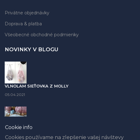
Privátne objednávky
Doprava & platba
Všeobecné obchodné podmienky
NOVINKY V BLOGU
VLNOLAM SIEŤOVKA Z MOLLY
05.04.2021
Cookie info
PUNCH NEEDLE časť II. - AKÉ PRIADZE POUŽIŤ - PREHĽADNÁ
TABUĽKA S FOTO
Cookies používame na zlepšenie vašej návštevy