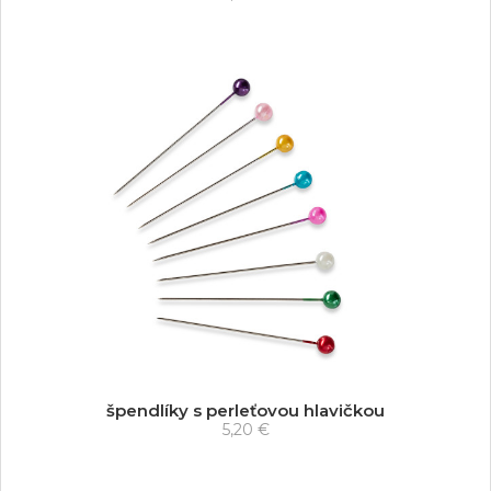
špendlíky s perleťovou hlavičkou
5,20 €