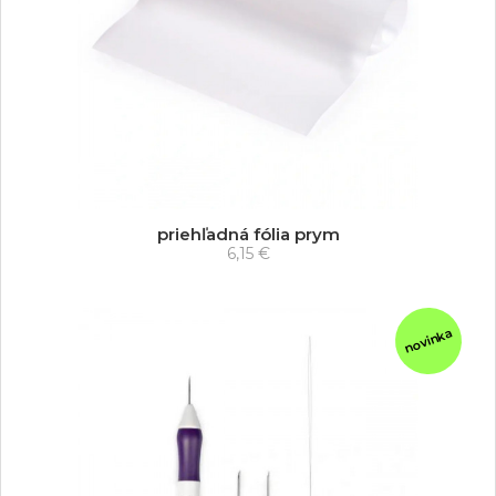
priehľadná fólia prym
6,15 €
novinka