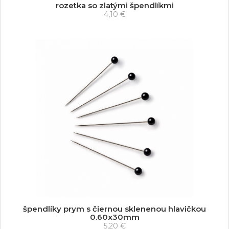
rozetka so zlatými špendlíkmi
4,10 €
špendlíky prym s čiernou sklenenou hlavičkou
0.60x30mm
5,20 €