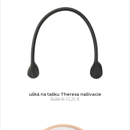
ušká na tašku Theresa našívacie
15,38 €
10,25 €