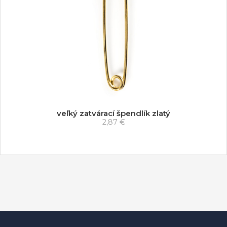
veľký zatvárací špendlík zlatý
2,87 €