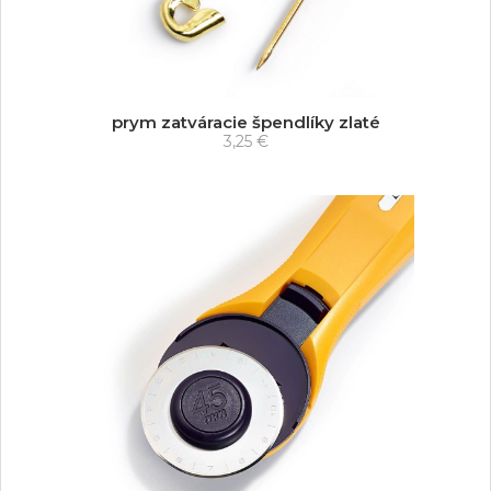
prym zatváracie špendlíky zlaté
3,25 €