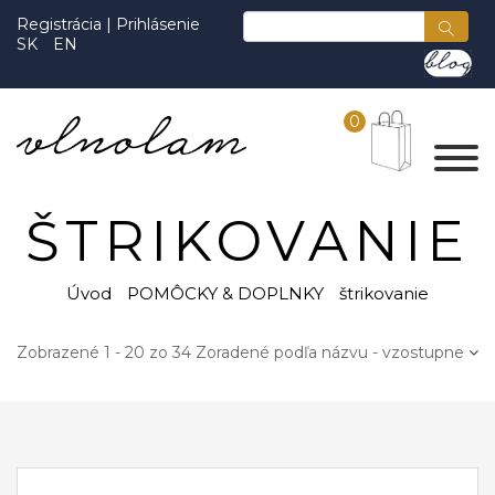
Registrácia
|
Prihlásenie
SK
EN
0
ŠTRIKOVANIE
Úvod
POMÔCKY & DOPLNKY
štrikovanie
Zobrazené 1 - 20 zo 34
Zoradené podľa názvu - vzostupne