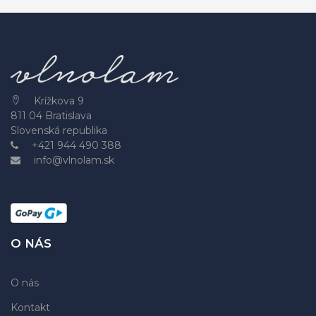
Krížkova 9
811 04 Bratislava
Slovenská republika
+421 944 490 388
info@vlnolam.sk
O NÁS
O nás
Kontakt