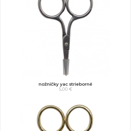
nožničky yac strieborné
5,00 €