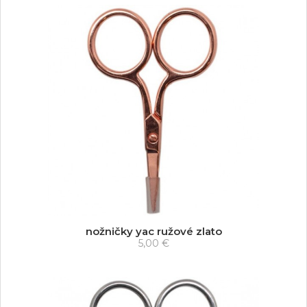
nožničky yac ružové zlato
5,00 €