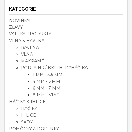
KATEGÓRIE
NOVINKY!
ZĽAVY
VŠETKY PRODUKTY
VLNA & BAVLNA
BAVLNA
VLNA
MAKRAMÉ
PODĽA HRÚBKY IHLÍC/HÁČIKA
1 MM - 3.5 MM
4 MM - 5 MM
6 MM - 7 MM
8 MM - VIAC
HÁČIKY & IHLICE
HÁČIKY
IHLICE
SADY
POMÔCKY & DOPLNKY