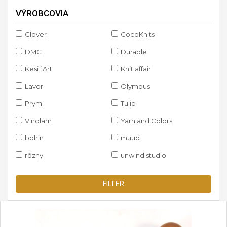
VÝROBCOVIA
Clover
CocoKnits
DMC
Durable
Kesi´Art
Knit affair
Lavor
Olympus
Prym
Tulip
Vlnolam
Yarn and Colors
bohin
muud
rôzny
unwind studio
FILTER