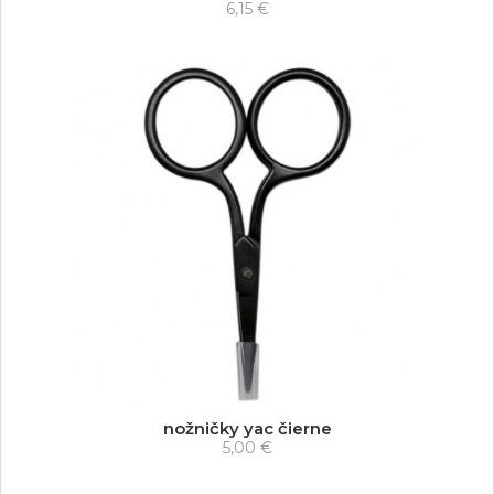
6,15 €
nožničky yac čierne
5,00 €