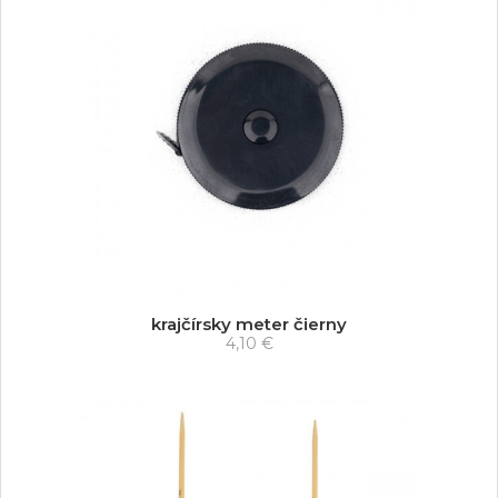
krajčírsky meter čierny
4,10 €