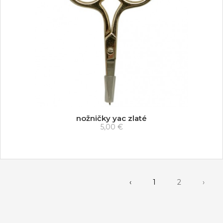
nožničky yac zlaté
5,00 €
‹
1
2
›