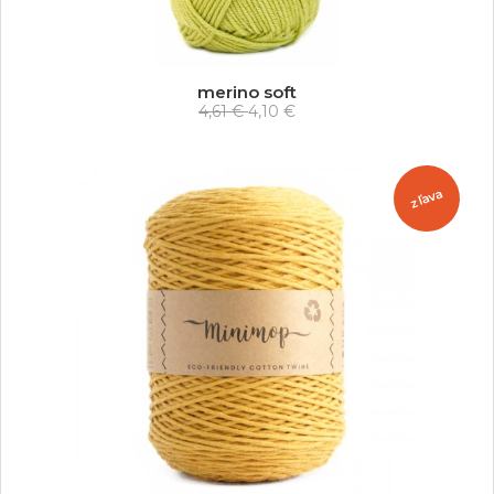
merino soft
4,61 €
4,10 €
zľava