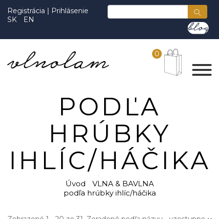
Registrácia
|
Prihlásenie
SK
EN
0
PODĽA
HRÚBKY
IHLÍC/HÁČIKA
Úvod
VLNA & BAVLNA
podľa hrúbky ihlíc/háčika