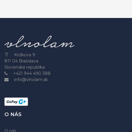
Krížkova 9
811 04 Bratislava
Slovenská republika
+421 944 490 388
info@vlnolam.sk
O NÁS
O nás