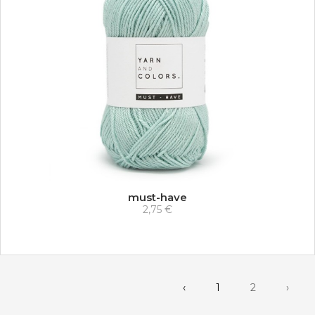
must-have
2,75 €
‹
1
2
›