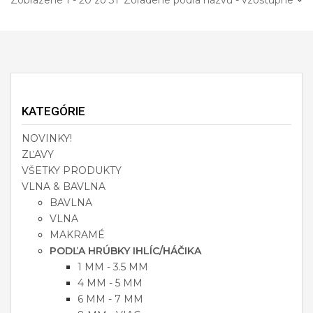
Zobrazené 1 - 20 zo 31
Zoradené podľa názvu - vzostupne
KATEGÓRIE
NOVINKY!
ZĽAVY
VŠETKY PRODUKTY
VLNA & BAVLNA
BAVLNA
VLNA
MAKRAMÉ
PODĽA HRÚBKY IHLÍC/HÁČIKA
1 MM - 3.5 MM
4 MM - 5 MM
6 MM - 7 MM