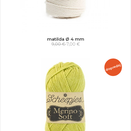
matilda Ø 4 mm
9,00 €
7,00 €
dopredaj