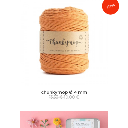
zľava
chunkymop Ø 4 mm
13,33 €
10,00 €