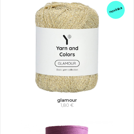
novinka
glamour
1,80 €