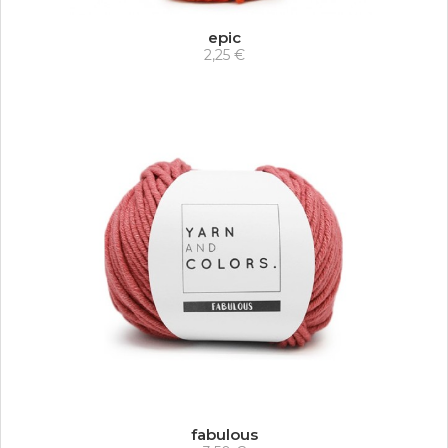
epic
2,25 €
fabulous