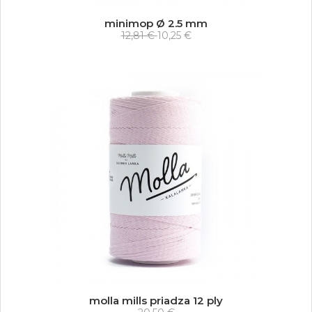
minimop Ø 2.5 mm
12,81 €
10,25 €
molla mills priadza 12 ply