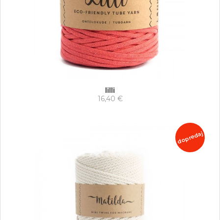
lilli
16,40 €
dopredaj