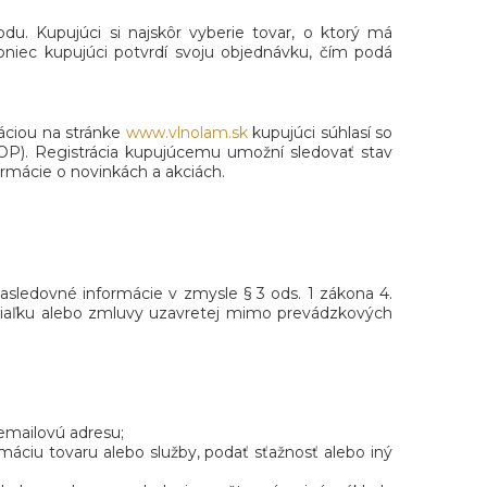
du. Kupujúci si najskôr vyberie tovar, o ktorý má
niec kupujúci potvrdí svoju objednávku, čím podá
ráciou na stránke
www.vlnolam.sk
kupujúci súhlasí so
OP). Registrácia kupujúcemu umožní sledovať stav
rmácie o novinkách a akciách.
asledovné informácie v zmysle § 3 ods. 1 zákona 4.
a diaľku alebo zmluvy uzavretej mimo prevádzkových
 emailovú adresu;
máciu tovaru alebo služby, podať sťažnosť alebo iný