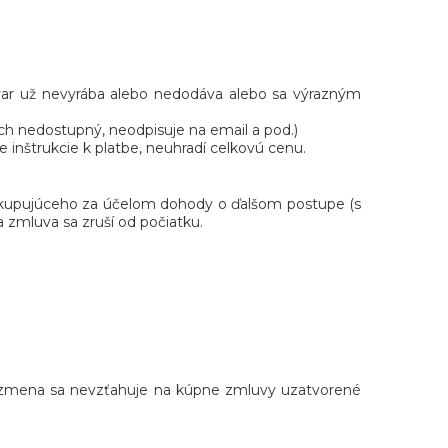
ovar už nevyrába alebo nedodáva alebo sa výrazným
ch nedostupný, neodpisuje na email a pod.)
 inštrukcie k platbe, neuhradí celkovú cenu.
ť kupujúceho za účelom dohody o ďalšom postupe (s
a zmluva sa zruší od počiatku.
to zmena sa nevzťahuje na kúpne zmluvy uzatvorené