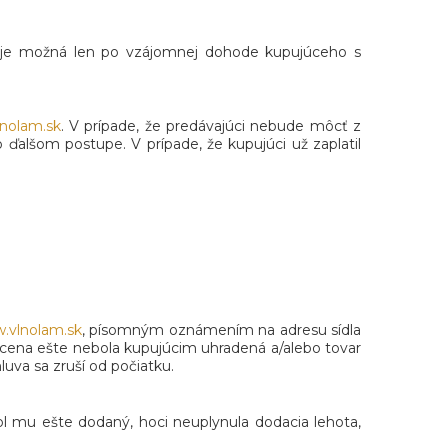
 je možná len po vzájomnej dohode kupujúceho s
nolam.sk
. V prípade, že predávajúci nebude môcť z
lšom postupe. V prípade, že kupujúci už zaplatil
.vlnolam.sk
, písomným oznámením na adresu sídla
á cena ešte nebola kupujúcim uhradená a/alebo tovar
uva sa zruší od počiatku.
ol mu ešte dodaný, hoci neuplynula dodacia lehota,