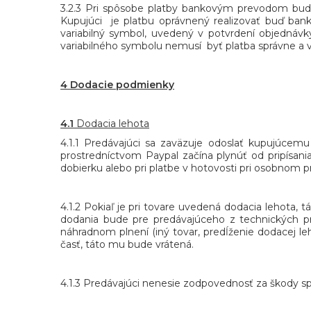
3.2.3 Pri spôsobe platby bankovým prevodom budú
Kupujúci je platbu oprávnený realizovať buď ban
variabilný symbol, uvedený v potvrdení objednávk
variabilného symbolu nemusí byť platba správne a v
4 Dodacie podmienky
4.1
Dodacia lehota
4.1.1 Predávajúci sa zaväzuje odoslať kupujúcem
prostredníctvom Paypal začína plynúť od pripísani
dobierku alebo pri platbe v hotovosti pri osobnom 
4.1.2 Pokiaľ je pri tovare uvedená dodacia lehota
dodania bude pre predávajúceho z technických pr
náhradnom plnení (iný tovar, predĺženie dodacej leh
časť, táto mu bude vrátená.
4.1.3 Predávajúci nenesie zodpovednosť za škody 