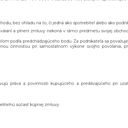
hodu, bez ohľadu na to, či jedná ako spotrebiteľ alebo ako podnika
atváraní a plnení zmluvy nekoná v rámci predmetu svojej obchod
teľom podľa predchádzajúceho bodu. Za podnikateľa sa považuje 
nou činnosťou pri samostatnom výkone svojho povolania, p
ujú práva a povinnosti kupujúceho a predávajúceho pri uza
liteľnú súčasť kúpnej zmluvy.