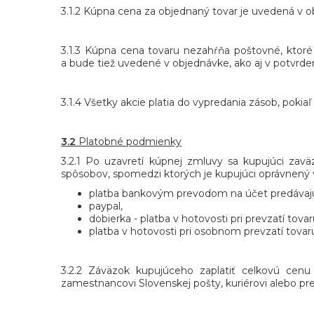
3.1.2 Kúpna cena za objednaný tovar je uvedená v o
3.1.3 Kúpna cena tovaru nezahŕňa poštovné, ktoré
a bude tiež uvedené v objednávke, ako aj v potvrde
3.1.4 Všetky akcie platia do vypredania zásob, pokia
3.2
Platobné podmienky
3.2.1 Po uzavretí kúpnej zmluvy sa kupujúci zav
spôsobov, spomedzi ktorých je kupujúci oprávnený vy
platba bankovým prevodom na účet predávaj
paypal,
dobierka - platba v hotovosti pri prevzatí tova
platba v hotovosti pri osobnom prevzatí tovar
3.2.2 Záväzok kupujúceho zaplatiť celkovú cen
zamestnancovi Slovenskej pošty, kuriérovi alebo pr