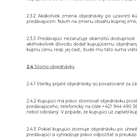
2.3.2 Akákoľvek zmena objednávky po uzavretí 
predávajúcim. Návrh na zmenu obsahu kúpnej zmluvy 
2.3.3 Predávajúci nezaručuje okamžitú dostupno
akéhokoľvek dôvodu dodať kupujúcemu objednaný t
kúpnu cenu, resp. jej časť, bude mu táto suma vrát
2.4
Storno objednávky
2.4.1 Všetky prijaté objednávky sú považované za z
2.4.2 Kupujúci má právo stornovať objednávku pros
predávajúceho, telefonicky na čísle +421 944 490 3
nebol odoslaný. V prípade, že kupujúci už zaplatil 
2.4.3 Pokiaľ kupujúci stornuje objednávku po uhra
predávajúci si vyhradzuje právo odpočítať si preuk