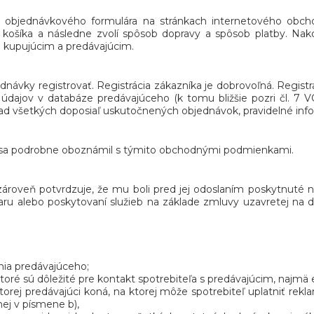
m objednávkového formulára na stránkach internetového obcho
ošíka a následne zvolí spôsob dopravy a spôsob platby. Nako
 kupujúcim a predávajúcim.
návky registrovať. Registrácia zákazníka je dobrovoľná. Regist
dajov v databáze predávajúceho (k tomu bližšie pozri čl. 7 V
ľad všetkých doposiaľ uskutočnených objednávok, pravidelné info
že sa podrobne oboznámil s týmito obchodnými podmienkami.
 zároveň potvrdzuje, že mu boli pred jej odoslaním poskytnuté n
tovaru alebo poskytovaní služieb na základe zmluvy uzavretej n
nia predávajúceho;
ktoré sú dôležité pre kontakt spotrebiteľa s predávajúcim, najmä
rej predávajúci koná, na ktorej môže spotrebiteľ uplatniť rekla
nej v písmene b),