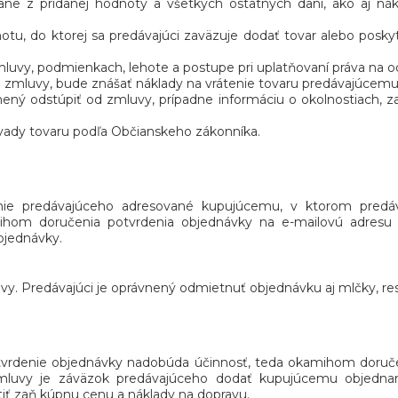
ane z pridanej hodnoty a všetkých ostatných daní, ako aj nák
tu, do ktorej sa predávajúci zaväzuje dodať tovar alebo posky
zmluvy, podmienkach, lehote a postupe pri uplatňovaní práva na 
od zmluvy, bude znášať náklady na vrátenie tovaru predávajúcemu
vnený odstúpiť od zmluvy, prípadne informáciu o okolnostiach, z
vady tovaru podľa Občianskeho zákonníka.
nie predávajúceho adresované kupujúcemu, v ktorom predáva
hom doručenia potvrdenia objednávky na e-mailovú adresu
bjednávky.
uvy. Predávajúci je oprávnený odmietnuť objednávku aj mlčky, re
tvrdenie objednávky nadobúda účinnosť, teda okamihom doruč
mluvy je záväzok predávajúceho dodať kupujúcemu objedna
tiť zaň kúpnu cenu a náklady na dopravu.