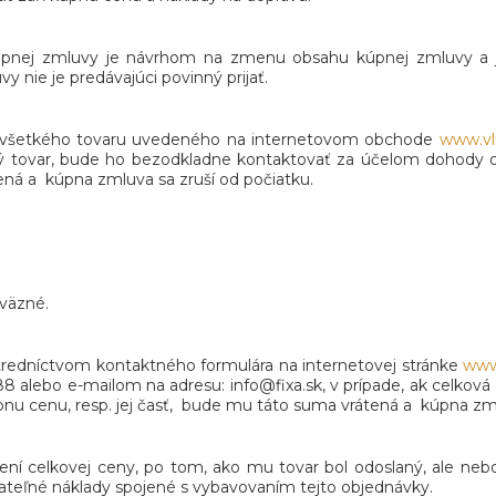
kúpnej zmluvy je návrhom na zmenu obsahu kúpnej zmluvy a
nie je predávajúci povinný prijať.
sť všetkého tovaru uvedeného na internetovom obchode
www.vl
ovar, bude ho bezodkladne kontaktovať za účelom dohody o ďa
ená a kúpna zmluva sa zruší od počiatku.
áväzné.
tredníctvom kontaktného formulára na internetovej stránke
www
88 alebo e-mailom na adresu: info@fixa.sk, v prípade, ak celkov
kúpnu cenu, resp. jej časť, bude mu táto suma vrátená a kúpna zml
dení celkovej ceny, po tom, ako mu tovar bol odoslaný, ale neb
ázateľné náklady spojené s vybavovaním tejto objednávky.