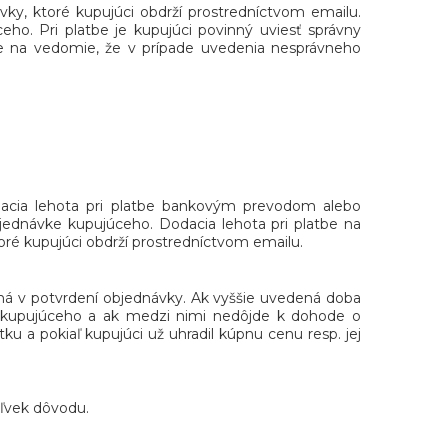
y, ktoré kupujúci obdrží prostredníctvom emailu.
o. Pri platbe je kupujúci povinný uviesť správny
rie na vedomie, že v prípade uvedenia nesprávneho
odacia lehota pri platbe bankovým prevodom alebo
bjednávke kupujúceho. Dodacia lehota pri platbe na
oré kupujúci obdrží prostredníctvom emailu.
ená v potvrdení objednávky. Ak vyššie uvedená doba
je kupujúceho a ak medzi nimi nedôjde k dohode o
ku a pokiaľ kupujúci už uhradil kúpnu cenu resp. jej
ľvek dôvodu.