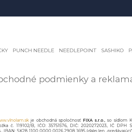
CKY
PUNCH NEEDLE
NEEDLEPOINT
SASHIKO
P
bchodné podmienky a reklama
ww.vlnolam.sk
je obchodná spoločnosť
FIXA s.r.o.
, so sídlom K
 vložka č. 119102/B, IČO: 35751576, DIČ: 2020272023, IČ DPH
., IBAN: SK28 1100 0000 0026 2908 1695 (ďalej len „predávajúci“