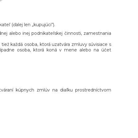
teľ (ďalej len „kupujúci“).
nej alebo inej podnikateľskej činnosti, zamestnania
tiež každá osoba, ktorá uzatvára zmluvy súvisiace s
rípadne osoba, ktorá koná v mene alebo na účet
tváraní kúpnych zmlúv na diaľku prostredníctvom