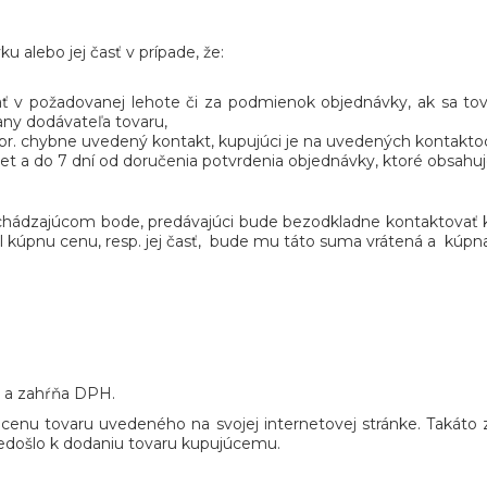
u alebo jej časť v prípade, že:
dať v požadovanej lehote či za podmienok objednávky, ak sa t
ny dodávateľa tovaru,
pr. chybne uvedený kontakt, kupujúci je na uvedených kontakto
čet a do 7 dní od doručenia potvrdenia objednávky, ktoré obsahuje
redchádzajúcom bode, predávajúci bude bezodkladne kontaktova
til kúpnu cenu, resp. jej časť, bude mu táto suma vrátená a kúpn
o a zahŕňa DPH.
iť cenu tovaru uvedeného na svojej internetovej stránke. Taká
nedošlo k dodaniu tovaru kupujúcemu.