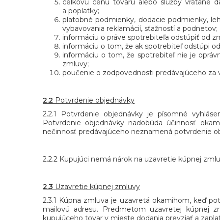
celkovú cenu tovaru alebo služby vrátane d
a poplatky;
platobné podmienky, dodacie podmienky, leho
vybavovania reklamácií, sťažností a podnetov;
informáciu o práve spotrebiteľa odstúpiť od 
informáciu o tom, že ak spotrebiteľ odstúpi 
informáciu o tom, že spotrebiteľ nie je oprá
zmluvy;
poučenie o zodpovednosti predávajúceho za 
2.2
Potvrdenie objednávky
2.2.1 Potvrdenie objednávky je písomné vyhláse
Potvrdenie objednávky nadobúda účinnosť okami
nečinnosť predávajúceho neznamená potvrdenie o
2.2.2 Kupujúci nemá nárok na uzavretie kúpnej zml
2.3
Uzavretie kúpnej zmluvy
2.3.1 Kúpna zmluva je uzavretá okamihom, keď po
mailovú adresu. Predmetom uzavretej kúpnej z
kupujúceho tovar v mieste dodania prevziať a zapla