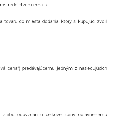
prostredníctvom emailu.
ovaru do miesta dodania, ktorý si kupujúci zvolil
ková cena“) predávajúcemu jedným z nasledujúcich
eho alebo odovzdaním celkovej ceny oprávnenému