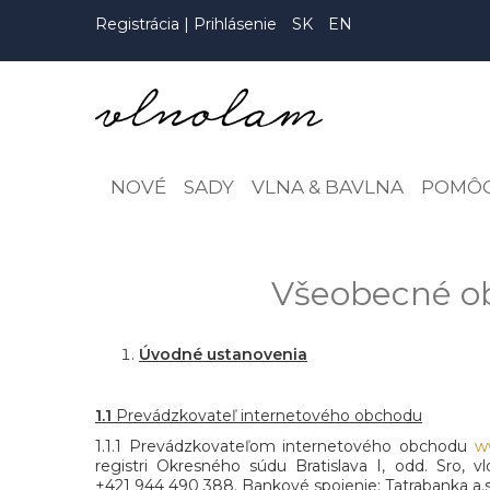
Registrácia
|
Prihlásenie
SK
EN
NOVÉ
SADY
VLNA & BAVLNA
POMÔ
Všeobecné o
Úvodné ustanovenia
1.1
Prevádzkovateľ internetového obchodu
1.1.1 Prevádzkovateľom internetového obchodu
w
registri Okresného súdu Bratislava I, odd. Sro,
+421 944 490 388. Bankové spojenie: Tatrabanka a.s