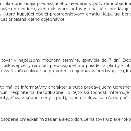
 platobné údaje predávajúceho uvedené v potvrdení objednávk
kovým prevodom, alebo vkladom hotovosti na účet predávajúceh
y, ktoré kupujúci obdrží prostredníctvom emailu. Kupujúci be
čas pripísaná k jeho objednávke.
u tovar v najbližšom možnom termíne, spravidla do 7 dní. D
a celkovej ceny na účet predávajúceho a priradenia platby k o
prevzatí začína plynúť od potvrdenia objednávky predávajúcim, kt
, táto má iba informatívny charakter a bude predávajúcim upresn
íčin nesplniteľná, bezodkladne o tejto skutočnosti informu
oty, zľava z kúpnej ceny a pod.), kúpna zmluva sa ruší od počiat
spôsobené omeškaním zaslania alebo doručenia tovaru z akéhoko