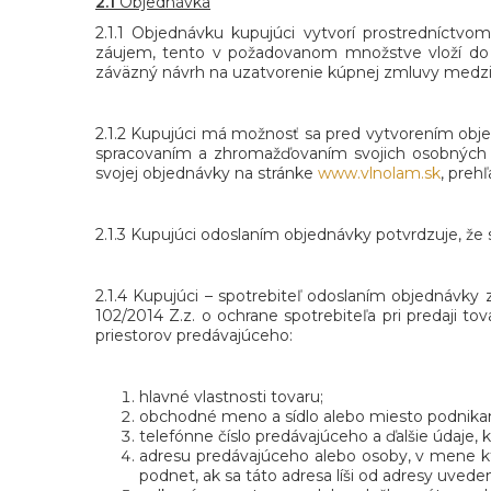
2.1
Objednávka
2.1.1 Objednávku kupujúci vytvorí prostredníctvo
záujem, tento v požadovanom množstve vloží do k
záväzný návrh na uzatvorenie kúpnej zmluvy medzi
2.1.2 Kupujúci má možnosť sa pred vytvorením objed
spracovaním a zhromažďovaním svojich osobných ú
svojej objednávky na stránke
www.vlnolam.sk
, preh
2.1.3 Kupujúci odoslaním objednávky potvrdzuje, 
2.1.4 Kupujúci – spotrebiteľ odoslaním objednávky
102/2014 Z.z. o ochrane spotrebiteľa pri predaji 
priestorov predávajúceho:
hlavné vlastnosti tovaru;
obchodné meno a sídlo alebo miesto podnika
telefónne číslo predávajúceho a ďalšie údaje, 
adresu predávajúceho alebo osoby, v mene kto
podnet, ak sa táto adresa líši od adresy uvede