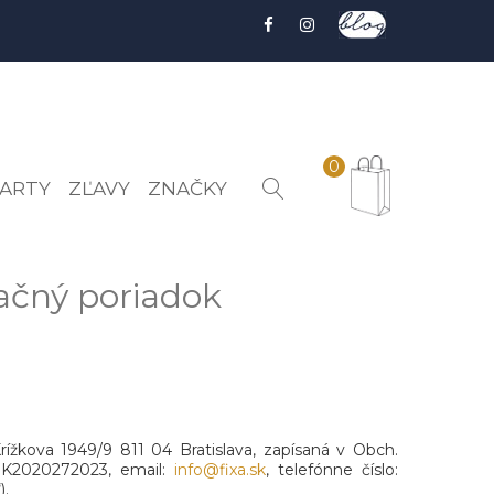
0
ARTY
ZĽAVY
ZNAČKY
čný poriadok
rížkova 1949/9 811 04 Bratislava, zapísaná v Obch.
 SK2020272023, email:
info@fixa.sk
, telefónne číslo:
).