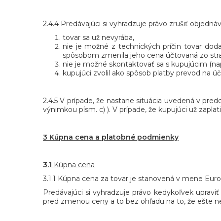
2.4.4 Predávajúci si vyhradzuje právo zrušiť objednávk
tovar sa už nevyrába,
nie je možné z technických príčin tovar do
spôsobom zmenila jeho cena účtovaná zo stra
nie je možné skontaktovať sa s kupujúcim (na
kupujúci zvolil ako spôsob platby prevod na ú
2.4.5 V prípade, že nastane situácia uvedená v p
výnimkou písm. c) ). V prípade, že kupujúci už zapla
3 Kúpna cena a platobné podmienky
3.1
Kúpna cena
3.1.1 Kúpna cena za tovar je stanovená v mene Eur
Predávajúci si vyhradzuje právo kedykoľvek uprav
pred zmenou ceny a to bez ohľadu na to, že ešte 