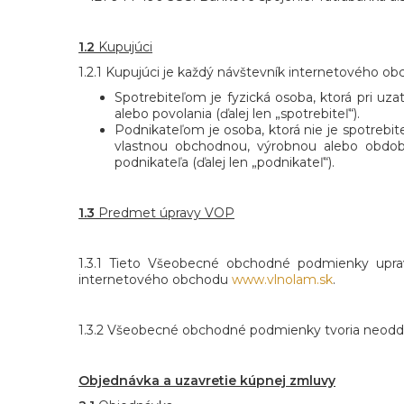
1.2
Kupujúci
1.2.1 Kupujúci je každý návštevník internetového obc
Spotrebiteľom je fyzická osoba, ktorá pri uz
alebo povolania (ďalej len „spotrebiteľ“).
Podnikateľom je osoba, ktorá nie je spotrebi
vlastnou obchodnou, výrobnou alebo obdob
podnikateľa (ďalej len „podnikateľ“).
1.3
Predmet úpravy VOP
1.3.1 Tieto Všeobecné obchodné podmienky uprav
internetového obchodu
www.vlnolam.sk
.
1.3.2 Všeobecné obchodné podmienky tvoria neodde
Objednávka a uzavretie kúpnej zmluvy