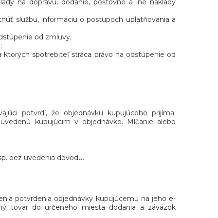
lady na dopravu, dodanie, poštovné a iné náklady
tnúť službu, informáciu o postupoch uplatňovania a
odstúpenie od zmluvy;
;
a ktorých spotrebiteľ stráca právo na odstúpenie od
júci potvrdí, že objednávku kupujúceho prijíma.
 uvedenú kupujúcim v objednávke. Mlčanie alebo
sp. bez uvedenia dôvodu.
enia potvrdenia objednávky kupujúcemu na jeho e-
ný tovar do určeného miesta dodania a záväzok