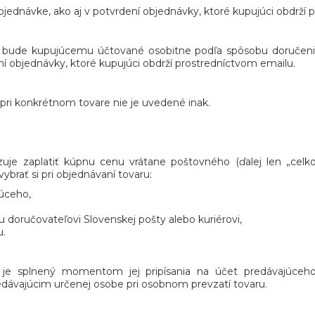
bjednávke, ako aj v potvrdení objednávky, ktoré kupujúci obdrží 
 bude kupujúcemu účtované osobitne podľa spôsobu doručenia t
ní objednávky, ktoré kupujúci obdrží prostredníctvom emailu.
ľ pri konkrétnom tovare nie je uvedené inak.
äzuje zaplatiť kúpnu cenu vrátane poštovného (ďalej len „cel
brať si pri objednávaní tovaru:
úceho,
ru doručovateľovi Slovenskej pošty alebo kuriérovi,
u.
u je splnený momentom jej pripísania na účet predávajúc
edávajúcim určenej osobe pri osobnom prevzatí tovaru.